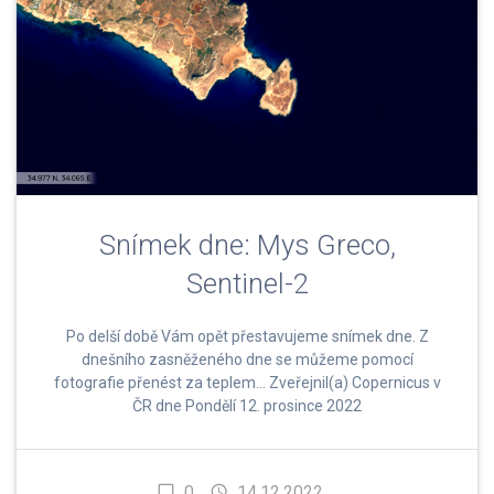
Snímek dne: Mys Greco,
Sentinel-2
Po delší době Vám opět přestavujeme snímek dne. Z
dnešního zasněženého dne se můžeme pomocí
fotografie přenést za teplem… Zveřejnil(a) Copernicus v
ČR dne Pondělí 12. prosince 2022
0
14.12.2022