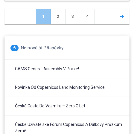
Posts
Page
Page
Page
Page
1
2
3
4
navigation
Nejnovější Příspěvky
CAMS General Assembly V Praze!
Novinka Od Copernicus Land Monitoring Service
Česká Cesta Do Vesmíru – Zero G Let
České Uživatelské Fórum Copernicus A Dálkový Průzkum
Země