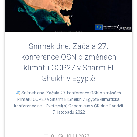
Snímek dne: Začala 27.
konference OSN o změnách
klimatu COP27 v Sharm El
Sheikh v Egyptě
Snímek dne: Začala 27. konference OSN o změnách
klimatu COP27 v Sharm El Sheikh v Egyptě Klimatická
konference se… Zveřejnil(a) Copernicus v ČR dne Pondělí
7. listopadu 2022
0
10.11.2022