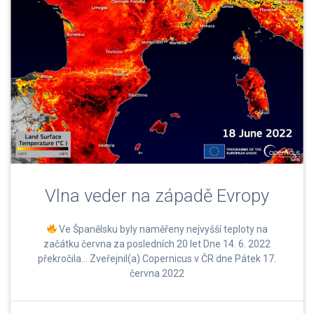
Vlna veder na západě Evropy
Ve Španělsku byly naměřeny nejvyšší teploty na
začátku června za posledních 20 let Dne 14. 6. 2022
překročila… Zveřejnil(a) Copernicus v ČR dne Pátek 17.
června 2022