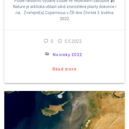
Podle nedávno vydané studie ve vědeckém časopise
Nature je arktická oblast silně znečištěná plasty dokonce i
na… Zveřejnil(a) Copernicus v ČR dne Čtvrtek 5. května
2022
0
5.5.2022
Novinky 2022
Read more