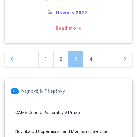
Novinky 2022
Read more
Posts
Page
Page
Page
Page
1
2
3
4
navigation
Nejnovější Příspěvky
CAMS General Assembly V Praze!
Novinka Od Copernicus Land Monitoring Service