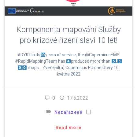
Komponenta mapování Služby
pro krizové řízení slaví 10 let!
#DYK? In its
years of service, the @CopernicusEMS
#RapidMappingTeam has
produced more than
,
maps… Zveřejnil(a) Copernicus EU dne Úterý 10.
května 2022
0
17.5.2022
[…]
Nezařazené
Read more