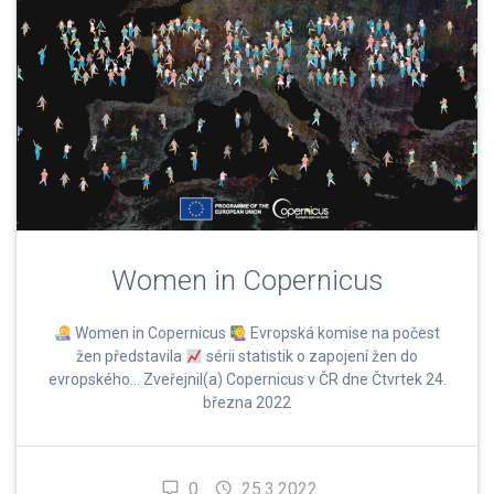
Women in Copernicus
Women in Copernicus
Evropská komise na počest
žen představila
sérii statistik o zapojení žen do
evropského… Zveřejnil(a) Copernicus v ČR dne Čtvrtek 24.
března 2022
0
25.3.2022