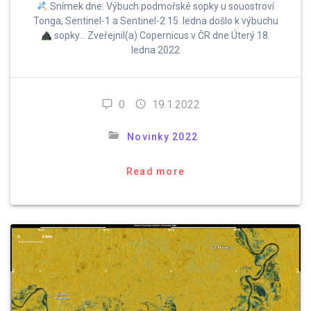
Snímek dne: Výbuch podmořské sopky u souostroví
Tonga, Sentinel-1 a Sentinel-2 15. ledna došlo k výbuchu
sopky… Zveřejnil(a) Copernicus v ČR dne Úterý 18.
ledna 2022
0
19.1.2022
Novinky 2022
Read more