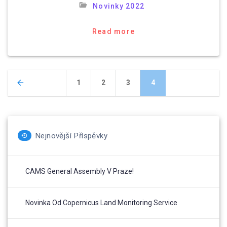
Novinky 2022
Read more
Posts
Page
Page
Page
Page
1
2
3
4
navigation
Nejnovější Příspěvky
CAMS General Assembly V Praze!
Novinka Od Copernicus Land Monitoring Service