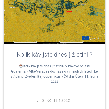
Kolik káv jste dnes již stihli?
Kolik káv jste dnes již stihli? V kávové oblasti
Guatemaly Alta-Verapaz docházelo v minulých letech ke
střídání… Zveřejnil(a) Copernicus v ČR dne Úterý 11. ledna
2022
0
13.1.2022