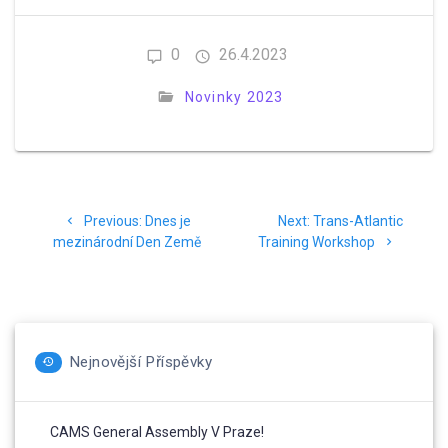
0
26.4.2023
Novinky 2023
Navigace
Previous
Next
Previous:
Dnes je
Next:
Trans-Atlantic
pro
post:
post:
mezinárodní Den Země
Training Workshop
příspěvek
Nejnovější Příspěvky
CAMS General Assembly V Praze!