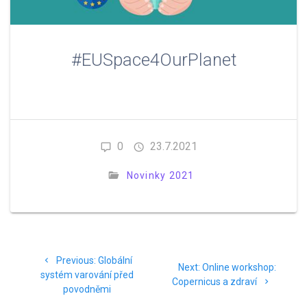
#EUSpace4OurPlanet
0
23.7.2021
Novinky 2021
Navigace
Previous
Previous:
Globální
Next
pro
Next:
Online workshop:
post:
systém varování před
post:
Copernicus a zdraví
povodněmi
příspěvek