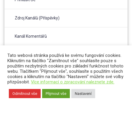
Zdroj Kanálů (příspěvky)
Kanál Komentářů
Česká Lokalizace
Tato webová stránka používá ke svému fungování cookies.
Kliknutím na tlačítko "Zamítnout vše" souhlasíte pouze s
použitím nezbytných cookies pro základní funkčnost tohoto
webu. Tlačítkem "Přijmout vše", souhlasíte s použitím všech
cookies a kliknutím na tlačítko "Nastavení" můžete své volby
přizpůsobit.
Více informací o zpracování naleznete zde.
Odmítnout vše
Přijmout vše
Nastavení
Český hydrometeorologický ústav © 2026 Copernicus CR