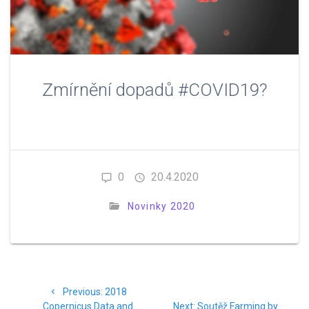
Zmírnění dopadů #COVID19?
0
20.4.2020
Novinky 2020
Navigace
Previous
Previous:
2018
pro
post:
Next
Copernicus Data and
Next:
Soutěž Farming by