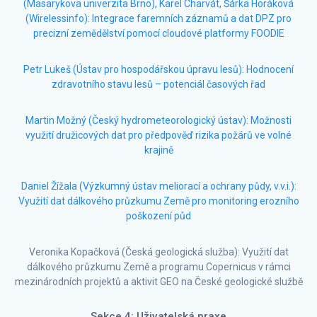
(Masarykova univerzita Brno), Karel Charvát, Šárka Horáková
(Wirelessinfo): Integrace faremních záznamů a dat DPZ pro
precizní zemědělství pomocí cloudové platformy FOODIE
Petr Lukeš (Ústav pro hospodářskou úpravu lesů): Hodnocení
zdravotního stavu lesů – potenciál časových řad
Martin Možný (Český hydrometeorologický ústav): Možnosti
využití družicových dat pro předpověď rizika požárů ve volné
krajině
Daniel Žížala (Výzkumný ústav meliorací a ochrany půdy, v.v.i.):
Využití dat dálkového průzkumu Země pro monitoring erozního
poškození půd
Veronika Kopačková (Česká geologická služba): Využití dat
dálkového průzkumu Země a programu Copernicus v rámci
mezinárodních projektů a aktivit GEO na České geologické službě
Sekce 4: Uživatelská praxe